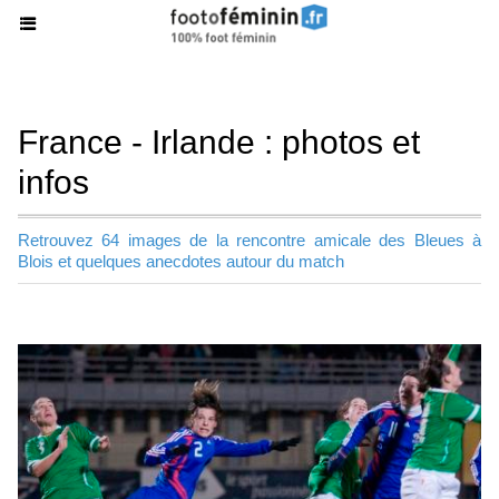
France - Irlande : photos et
infos
Retrouvez 64 images de la rencontre amicale des Bleues à
Blois et quelques anecdotes autour du match