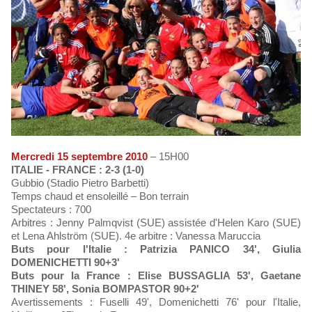
Mercredi 15 septembre 2010
– 15H00
ITALIE - FRANCE : 2-3 (1-0)
Gubbio (Stadio Pietro Barbetti)
Temps chaud et ensoleillé – Bon terrain
Spectateurs : 700
Arbitres : Jenny Palmqvist (SUE) assistée d'Helen Karo (SUE)
et Lena Ahlström (SUE). 4e arbitre : Vanessa Maruccia
Buts pour l'Italie : Patrizia PANICO 34', Giulia
DOMENICHETTI 90+3'
Buts pour la France : Elise BUSSAGLIA 53', Gaetane
THINEY 58', Sonia BOMPASTOR 90+2'
Avertissements : Fuselli 49', Domenichetti 76' pour l'Italie,