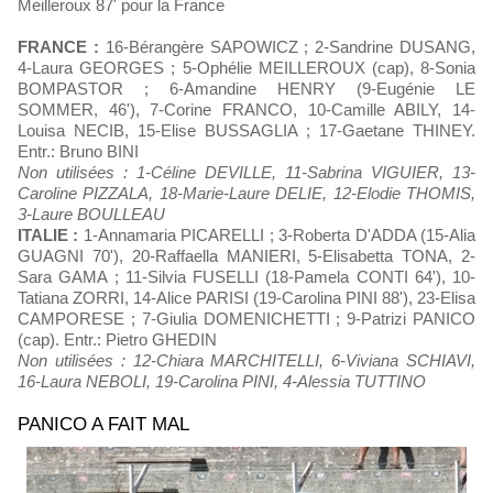
Meilleroux 87' pour la France
FRANCE :
16-Bérangère SAPOWICZ ; 2-Sandrine DUSANG,
4-Laura GEORGES ; 5-Ophélie MEILLEROUX (cap), 8-Sonia
BOMPASTOR ; 6-Amandine HENRY (9-Eugénie LE
SOMMER, 46'), 7-Corine FRANCO, 10-Camille ABILY, 14-
Louisa NECIB, 15-Elise BUSSAGLIA ; 17-Gaetane THINEY.
Entr.: Bruno BINI
Non utilisées : 1-Céline DEVILLE, 11-Sabrina VIGUIER, 13-
Caroline PIZZALA, 18-Marie-Laure DELIE, 12-Elodie THOMIS,
3-Laure BOULLEAU
ITALIE :
1-Annamaria PICARELLI ; 3-Roberta D'ADDA (15-Alia
GUAGNI 70'), 20-Raffaella MANIERI, 5-Elisabetta TONA, 2-
Sara GAMA ; 11-Silvia FUSELLI (18-Pamela CONTI 64'), 10-
Tatiana ZORRI, 14-Alice PARISI (19-Carolina PINI 88'), 23-Elisa
CAMPORESE ; 7-Giulia DOMENICHETTI ; 9-Patrizi PANICO
(cap). Entr.: Pietro GHEDIN
Non utilisées : 12-Chiara MARCHITELLI, 6-Viviana SCHIAVI,
16-Laura NEBOLI, 19-Carolina PINI, 4-Alessia TUTTINO
PANICO A FAIT MAL