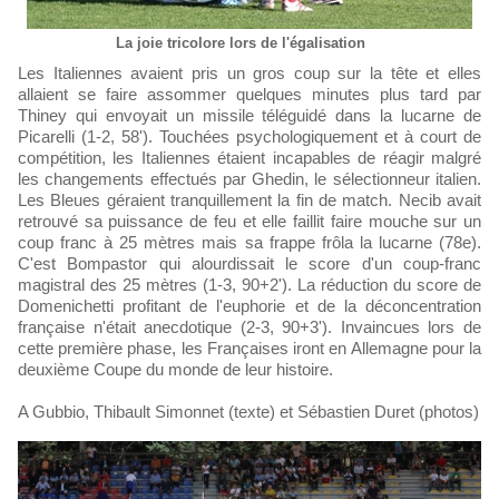
La joie tricolore lors de l'égalisation
Les Italiennes avaient pris un gros coup sur la tête et elles
allaient se faire assommer quelques minutes plus tard par
Thiney qui envoyait un missile téléguidé dans la lucarne de
Picarelli (1-2, 58'). Touchées psychologiquement et à court de
compétition, les Italiennes étaient incapables de réagir malgré
les changements effectués par Ghedin, le sélectionneur italien.
Les Bleues géraient tranquillement la fin de match. Necib avait
retrouvé sa puissance de feu et elle faillit faire mouche sur un
coup franc à 25 mètres mais sa frappe frôla la lucarne (78e).
C'est Bompastor qui alourdissait le score d'un coup-franc
magistral des 25 mètres (1-3, 90+2'). La réduction du score de
Domenichetti profitant de l'euphorie et de la déconcentration
française n'était anecdotique (2-3, 90+3'). Invaincues lors de
cette première phase, les Françaises iront en Allemagne pour la
deuxième Coupe du monde de leur histoire.
A Gubbio, Thibault Simonnet (texte) et Sébastien Duret (photos)