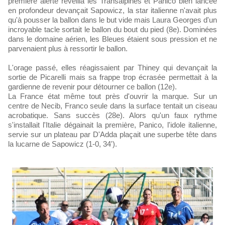
première alerte réveilla les Transalpines et Panico bien lancée
en profondeur devançait Sapowicz, la star italienne n'avait plus
qu'à pousser la ballon dans le but vide mais Laura Georges d'un
incroyable tacle sortait le ballon du bout du pied (8e). Dominées
dans le domaine aérien, les Bleues étaient sous pression et ne
parvenaient plus à ressortir le ballon.
L'orage passé, elles réagissaient par Thiney qui devançait la
sortie de Picarelli mais sa frappe trop écrasée permettait à la
gardienne de revenir pour détourner ce ballon (12e).
La France état même tout près d'ouvrir la marque. Sur un
centre de Necib, Franco seule dans la surface tentait un ciseau
acrobatique. Sans succès (28e). Alors qu'un faux rythme
s'installait l'Italie dégainait la première, Panico, l'idole italienne,
servie sur un plateau par D'Adda plaçait une superbe tête dans
la lucarne de Sapowicz (1-0, 34').