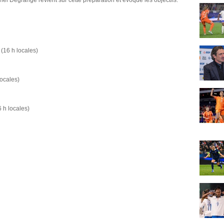
hel Degrange revient sur cette préparation et évoque les objectifs.
 (16 h locales)
locales)
 h locales)