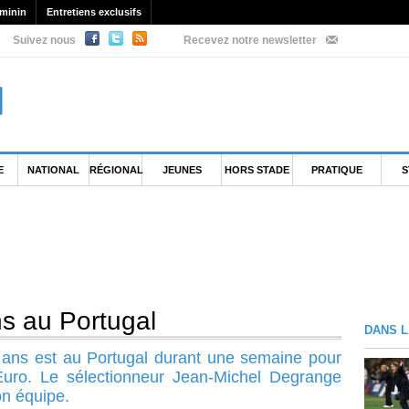
minin
Entretiens exclusifs
Suivez nous
Recevez notre newsletter
E
NATIONAL
RÉGIONAL
JEUNES
HORS STADE
PRATIQUE
S
s au Portugal
DANS L
 ans est au Portugal durant une semaine pour
'Euro. Le sélectionneur Jean-Michel Degrange
on équipe.