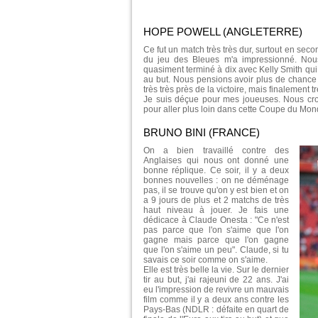
HOPE POWELL (ANGLETERRE)
Ce fut un match très très dur, surtout en sec
du jeu des Bleues m'a impressionné. Nou
quasiment terminé à dix avec Kelly Smith qui n'
au but. Nous pensions avoir plus de chance e
très très près de la victoire, mais finalement tr
Je suis déçue pour mes joueuses. Nous cro
pour aller plus loin dans cette Coupe du Mon
BRUNO BINI (FRANCE)
On a bien travaillé contre des
Anglaises qui nous ont donné une
bonne réplique. Ce soir, il y a deux
bonnes nouvelles : on ne déménage
pas, il se trouve qu'on y est bien et on
a 9 jours de plus et 2 matchs de très
haut niveau à jouer. Je fais une
dédicace à Claude Onesta : "Ce n'est
pas parce que l'on s'aime que l'on
gagne mais parce que l'on gagne
que l'on s'aime un peu". Claude, si tu
savais ce soir comme on s'aime.
Elle est très belle la vie. Sur le dernier
tir au but, j'ai rajeuni de 22 ans. J'ai
eu l'impression de revivre un mauvais
film comme il y a deux ans contre les
Pays-Bas (NDLR : défaite en quart de