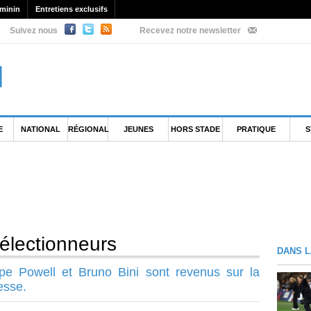
minin
Entretiens exclusifs
Suivez nous
Recevez notre newsletter
E
NATIONAL
RÉGIONAL
JEUNES
HORS STADE
PRATIQUE
S
électionneurs
DANS L
ope Powell et Bruno Bini sont revenus sur la
esse.