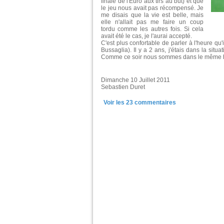
finale de l'Euro aux tirs au but) et que
le jeu nous avait pas récompensé. Je
me disais que la vie est belle, mais
elle n'allait pas me faire un coup
tordu comme les autres fois. Si cela
avait été le cas, je l'aurai accepté.
C'est plus confortable de parler à l'heure qu'
Bussaglia). Il y a 2 ans, j'étais dans la sit
Comme ce soir nous sommes dans le même hôt
Dimanche 10 Juillet 2011
Sebastien Duret
Voir les
23
commentaires