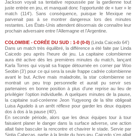
Jackson voyait sa tentative repoussée par la gardienne tout
juste entrée en jeu, et manquait donc l'opportunité de « tuer » le
match (114'). Sans conséquence, puisque le Mexique ne
parvenait pas à se montrer dangereux lors des minutes
restantes. Les États-Unis attendent désormais de connaître leur
prochain adversaire entre l'Allemagne et l'Argentine.
COLOMBIE - CORÉE DU SUD : 1-0 (0-0)
(Linda Caicedo 64')
Dans un match très équilibré, la différence a été faite par Linda
Caicedo peu après l'heure de jeu. La capitaine colombienne
aura été active dès les premières minutes du match, lançant
Karla Torres qui voyait sa frappe détournée en corner par Woo
Seobin (3') pour ce qui sera la seule frappe cadrée colombienne
avant le but. Active mais maladroite, la star colombienne se
montrait un peu trop personnelle et aurait pu servir ses
partenaires en bonne position à plus d'une reprise au lieu de
privilégier l'option individuelle. A quelques minutes de la pause,
la capitaine sud-coréenne Jeon Yugyeong de la tête obligeait
Luisa Agudelo à un arrêt réflexe pour garder les deux équipes
dos à dos à la pause (40').
En seconde période, alors que les deux équipes tour à tour
faisaient planer le danger dans la surface adverse, une action
allait faire basculer la rencontre et chavirer le stade. Servie par
Sintia Cabezas, partie à la limite du hors-jeu, Caicedo s'en allait