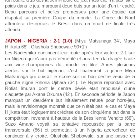
poids dans le jeu, marquant deux buts sur un total d'un tir cadré.
Beau parcours et belles promesses pour une équipe qui
disputait sa première Coupe du monde. La Corée du Nord
affrontera désormais le Brésil dans un quart de finale très
attendu.
JAPON - NIGERIA : 2-1 (1-0)
(Miyu Matsunaga 34', Maya
Hijikata 68' ; Olushola Shobowale 90+1')
Les Nadeshiko continuent leur route après leur victoire 2-1 sur
un Nigeria qui n'aura pas démérité et aura tenu la dragée haute
aux vice-championnes du monde en titre. Après plusieurs
alertes sur le but nigérian, c'est finalement la jeune Miyu
Matsunaga qui ouvrait le score sur un bon centre venu de la
gauche signé Rihona Ujihara (34'). Le Nigeria répondait avec
Rofiat Imuran dont le centre dévié était repoussé d'une
claquette par Akana Okuma (42'). En seconde période, le Japon
marquait un deuxième but initialement refusé pour hors-jeu,
mais le revisionnage montrait que ce n'était pas le cas et Maya
Hijikata était logiquement créditée de son cinquième but dans la
compétition, revenant à hauteur de la Brésilienne Vendito (68').
Suzo Amano voyait sa tentative repoussée par la barre
transversale (86') et permettait à un Nigeria accrocheur de
continuer à y croire. Olushola Shobowale, sur une passe en