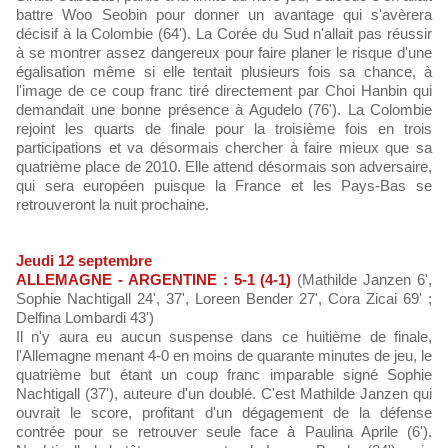
battre Woo Seobin pour donner un avantage qui s'avèrera
décisif à la Colombie (64'). La Corée du Sud n'allait pas réussir
à se montrer assez dangereux pour faire planer le risque d'une
égalisation même si elle tentait plusieurs fois sa chance, à
l'image de ce coup franc tiré directement par Choi Hanbin qui
demandait une bonne présence à Agudelo (76'). La Colombie
rejoint les quarts de finale pour la troisième fois en trois
participations et va désormais chercher à faire mieux que sa
quatrième place de 2010. Elle attend désormais son adversaire,
qui sera européen puisque la France et les Pays-Bas se
retrouveront la nuit prochaine.
Jeudi 12 septembre
ALLEMAGNE - ARGENTINE : 5-1 (4-1)
(Mathilde Janzen 6',
Sophie Nachtigall 24', 37', Loreen Bender 27', Cora Zicai 69' ;
Delfina Lombardi 43')
Il n'y aura eu aucun suspense dans ce huitième de finale,
l'Allemagne menant 4-0 en moins de quarante minutes de jeu, le
quatrième but étant un coup franc imparable signé Sophie
Nachtigall (37'), auteure d'un doublé. C'est Mathilde Janzen qui
ouvrait le score, profitant d'un dégagement de la défense
contrée pour se retrouver seule face à Paulina Aprile (6').