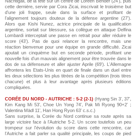
Nachtigall, de la tête sur un centre de Loreen Bender (24'), puis
cette dernière, servie par Cora Zicai, inscrivait le troisième but
d'une joli frappe, seule dans la surface et profitant de
l'alignement toujours douteux de la défense argentine (27').
Alors que Kishi Nunez, actrice principale de la qualification
argentine, sortait sur blessure, sa collègue en attaque Delfina
Lombardi interceptait une passe en retrait pour aller réduire le
score (43'). Pas de quoi relancer la rencontre, mais une
réaction bienvenue pour une équipe en grande difficulté. Zicai
ajoutait un cinquième but en seconde période, profitant une
nouvelle fois d'un mauvais alignement pour être trouvée dans le
dos de sa défenseure et aller ajuster Aprile (69'). L'Allemagne
affrontera les Etats-Unis en quart de finale dans un duel entre
les deux sélections les plus titrées de la compétition (trois titres
chacune) et plus à leur avantage après plusieurs éditions
compliquées.
CORÉE DU NORD - AUTRICHE : 5-2 (2-1)
(Hyang Sin 3', 37',
Kim Kang Mi 53', Choe Un Yong 74', Pak Mi Ryong 90+2' ;
Valentina Mädl 11', Han Hong Ryon 63' c.s.c.)
Sans surprise, la Corée du Nord continue sa route après sa
large victoire face à l'Autriche 5-2. Un score toutefois un peu
trompeur sur l'évolution du score dans cette rencontre, car
l'Autriche a fait parler sa qualité principale, les coups de pied