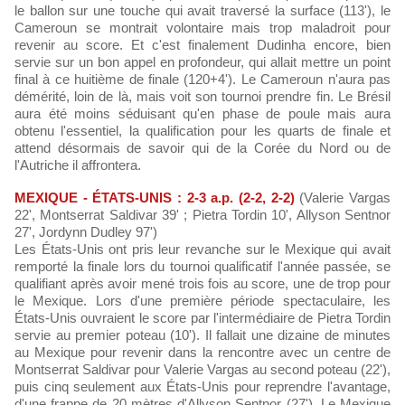
le ballon sur une touche qui avait traversé la surface (113'), le
Cameroun se montrait volontaire mais trop maladroit pour
revenir au score. Et c'est finalement Dudinha encore, bien
servie sur un bon appel en profondeur, qui allait mettre un point
final à ce huitième de finale (120+4'). Le Cameroun n'aura pas
démérité, loin de là, mais voit son tournoi prendre fin. Le Brésil
aura été moins séduisant qu'en phase de poule mais aura
obtenu l'essentiel, la qualification pour les quarts de finale et
attend désormais de savoir qui de la Corée du Nord ou de
l'Autriche il affrontera.
MEXIQUE - ÉTATS-UNIS : 2-3 a.p. (2-2, 2-2)
(Valerie Vargas
22', Montserrat Saldivar 39' ; Pietra Tordin 10', Allyson Sentnor
27', Jordynn Dudley 97')
Les États-Unis ont pris leur revanche sur le Mexique qui avait
remporté la finale lors du tournoi qualificatif l'année passée, se
qualifiant après avoir mené trois fois au score, une de trop pour
le Mexique. Lors d'une première période spectaculaire, les
États-Unis ouvraient le score par l'intermédiaire de Pietra Tordin
servie au premier poteau (10'). Il fallait une dizaine de minutes
au Mexique pour revenir dans la rencontre avec un centre de
Montserrat Saldivar pour Valerie Vargas au second poteau (22'),
puis cinq seulement aux États-Unis pour reprendre l'avantage,
d'une frappe de 20 mètres d'Allyson Sentnor (27'). Le Mexique