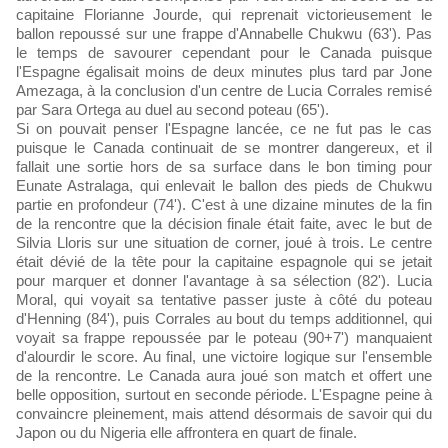
capitaine Florianne Jourde, qui reprenait victorieusement le
ballon repoussé sur une frappe d'Annabelle Chukwu (63'). Pas
le temps de savourer cependant pour le Canada puisque
l'Espagne égalisait moins de deux minutes plus tard par Jone
Amezaga, à la conclusion d'un centre de Lucia Corrales remisé
par Sara Ortega au duel au second poteau (65').
Si on pouvait penser l'Espagne lancée, ce ne fut pas le cas
puisque le Canada continuait de se montrer dangereux, et il
fallait une sortie hors de sa surface dans le bon timing pour
Eunate Astralaga, qui enlevait le ballon des pieds de Chukwu
partie en profondeur (74'). C'est à une dizaine minutes de la fin
de la rencontre que la décision finale était faite, avec le but de
Silvia Lloris sur une situation de corner, joué à trois. Le centre
était dévié de la tête pour la capitaine espagnole qui se jetait
pour marquer et donner l'avantage à sa sélection (82'). Lucia
Moral, qui voyait sa tentative passer juste à côté du poteau
d'Henning (84'), puis Corrales au bout du temps additionnel, qui
voyait sa frappe repoussée par le poteau (90+7') manquaient
d'alourdir le score. Au final, une victoire logique sur l'ensemble
de la rencontre. Le Canada aura joué son match et offert une
belle opposition, surtout en seconde période. L'Espagne peine à
convaincre pleinement, mais attend désormais de savoir qui du
Japon ou du Nigeria elle affrontera en quart de finale.