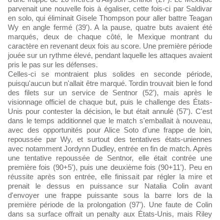
parvenait une nouvelle fois à égaliser, cette fois-ci par Saldivar
en solo, qui éliminait Gisele Thompson pour aller battre Teagan
Wy en angle fermé (39'). A la pause, quatre buts avaient été
marqués, deux de chaque côté, le Mexique montrant du
caractère en revenant deux fois au score. Une première période
jouée sur un rythme élevé, pendant laquelle les attaques avaient
pris le pas sur les défenses.
Celles-ci se montraient plus solides en seconde période,
puisqu'aucun but n'allait être marqué. Tordin trouvait bien le fond
des filets sur un service de Sentnor (52'), mais après le
visionnage officiel de chaque but, puis le challenge des États-
Unis pour contester la décision, le but était annulé (57'). C'est
dans le temps additionnel que le match s'emballait à nouveau,
avec des opportunités pour Alice Soto d'une frappe de loin,
repoussée par Wy, et surtout des tentatives états-uniennes
avec notamment Jordynn Dudley, entrée en fin de match. Après
une tentative repoussée de Sentnor, elle était contrée une
première fois (90+5'), puis une deuxième fois (90+11'). Peu en
réussite après son entrée, elle finissait par régler la mire et
prenait le dessus en puissance sur Natalia Colin avant
d'envoyer une frappe puissante sous la barre lors de la
première période de la prolongation (97'). Une faute de Colin
dans sa surface offrait un penalty aux États-Unis, mais Riley