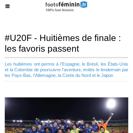
#U20F - Huitièmes de finale :
les favoris passent
Les huitièmes ont permis à l'Espagne, le Brésil, les États-Unis
et la Colombie de poursuivre l'aventure, imités le lendemain par
les Pays-Bas, l'Allemagne, la Corée du Nord et le Japon