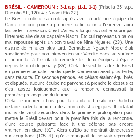
BRÉSIL - CAMEROUN : 3-1 a.p. (1-1, 1-1)
(Priscila 35' s.p.,
Dudinha 91', 120+4' ; Naomi Eto 22')
Le Brésil continue sa route après avoir écarté une équipe du
Cameroun qui, pour sa première participation à l'épreuve, aura
fait belle impression. C'est d'ailleurs lui qui ouvrait le score par
l'intermédiaire de sa capitaine Naomi Eto qui reprenait un ballon
mal repoussé après un bon travail de Nina Ngueleu (23'). Une
dizaine de minutes plus tard, Bernadette Ngaseh Mbele était
sanctionnée pour son intervention sur Vendito dans sa surface
et permettait à Priscila de remettre les deux équipes à égalité
depuis le point de penalty (35'). C'était le seul tir cadré du Brésil
en première période, tandis que le Cameroun avait plus tenté,
sans réussite. En seconde période, les débats étaient équilibrés
et disputés, aucune équipe ne parvenait à prendre le dessus et
c'est assez logiquement que la rencontre connaissait la
première prolongation du tournoi.
C'était le moment choisi pour la capitaine brésilienne Dudinha
de faire parler la poudre à des moments stratégiques. Il lui fallait
moins de vingt secondes dans la première prolongation pour
mettre le Brésil devant pour la première fois de la rencontre,
d'une course puissante face à une défense pas encore
vraiment en place (91'). Alors qu'Eto se montrait dangereuse
sur coup franc (105+4'), qu'elle manquait de pouvoir reprendre