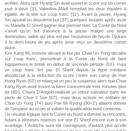
arrêtés. Alors que Hyang Sin avait ouvert le score sur un corner
joué à deux (3'), Valentina Mädl remettait les deux équipes à
égalité, de la tête sur coup franc (11'). Avant la pause, Hyang
Sin ajoutait un deuxième but (37') quelques instants après avoir
vu Mariella El Sherif gagner leur premier duel. La Corée du Nord
n'avait qu'un but d'avance à la pause malgré une large
domination, aidée qui plus est par l'expulsion de Nicole Ojukwu
à la demi-heure de jeu après avoir reçu un deuxième carton
jaune.
Kim Kang Mi, trouvée devant le but par Chae Un Yong décalée
sur coup franc, permettrait à la Corée du Nord de faire
logiquement le break en début de seconde période (53'), mais
un coup franc tiré par El Sherif depuis la ligne médiane
aboutissait à la réduction du score contre son camp de Han
Hong Ryon (63') et relançait un peu le suspense alors que Choe
Kang Ryon avait trouvé la barre transversale trois minutes plus
tôt (60'). Chiara D'Angelo réalisait un retour salvateur dans les
pieds de Choe Il Son (67'), mais deux actions en solitaire de
Choe Un Yong (74') puis Pak Mi Ryong (90+2') allaient donner
de l'ampleur au score et valider la qualification nord-coréenne.
Un résultat logique tant la Corée du Nord a dominé la rencontre,
butant à plusieurs reprises sur une El Sherif encore vue à son
avantage. L'Autriche aura été courageuse, d'autant plus qu'elle
fut réduite à 10 dès la demi-heure de jeu, mais elle n'a pas fait le