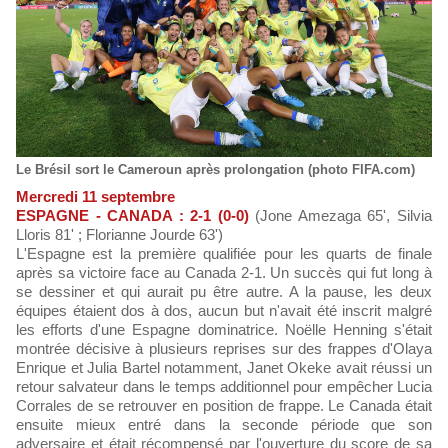
Le Brésil sort le Cameroun après prolongation (photo FIFA.com)
Mercredi 11 septembre
ESPAGNE - CANADA : 2-1 (0-0)
(Jone Amezaga 65', Silvia
Lloris 81' ; Florianne Jourde 63')
L'Espagne est la première qualifiée pour les quarts de finale
après sa victoire face au Canada 2-1. Un succès qui fut long à
se dessiner et qui aurait pu être autre. A la pause, les deux
équipes étaient dos à dos, aucun but n'avait été inscrit malgré
les efforts d'une Espagne dominatrice. Noëlle Henning s'était
montrée décisive à plusieurs reprises sur des frappes d'Olaya
Enrique et Julia Bartel notamment, Janet Okeke avait réussi un
retour salvateur dans le temps additionnel pour empêcher Lucia
Corrales de se retrouver en position de frappe. Le Canada était
ensuite mieux entré dans la seconde période que son
adversaire et était récompensé par l'ouverture du score de sa