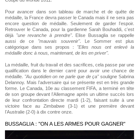
Pour avancer dans son tableau de marche et de quête de
médaille, la France devra passer le Canada mais il ne sera pas
encore question de médaille. Seulement de garder l'espoir.
Retrouver le Canada, pour la gardienne Sarah Bouhaddi, c'est
déjà
"une revanche à prendre"
. Elise Bussaglia se rappelle
aussi de ce
"mauvais souvenir"
. Le Sommer est plus
catégorique dans ses propos :
"Elles nous ont enlevé la
médaille donc à nous, maintenant, de les en priver".
La médaille, fruit du travail et des sacrifices, cela passe par une
qualification dans le dernier carré pour avoir une chance de
médaille.
"Au quotidien on ne parle que de ça"
souligne Sabrina
Delannoy. Mais l'adversaire qui se présente est en très grande
forme. Le Canada, 10e au classement FIFA, a terminé en tête
de son groupe devant l'Allemagne après un ultime succès lors
de leur confrontation directe mardi (1-2), faisant suite à une
victoire face au Zimbabwe (3-1) et une première devant
l'Australie (2-0) à dix contre onze.
BUSSAGLIA : "ON A LES ARMES POUR GAGNER"