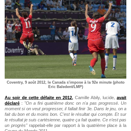
Coventry, 9 août 2012, le Canada s'impose à la 92e minute (photo
Eric Baledent/LMP)
Au soir de cette défaite en 2012,
Camille Abily, lucide,
avait
déclaré
:
"On a fini quatrième donc on n'a pas progressé. Un
moment si on veut progresser, il fallait finir 3e. Dans le jeu, on a
fait du bon et du moins bon. C’est le résultat qui compte. Et sur
le résultat je suis cartésienne, quatre ça fait quatre. Ce n’est pas
un progrès"
rappelait-elle par rapport à la quatrième place à la
Coupe du Monde 2011.