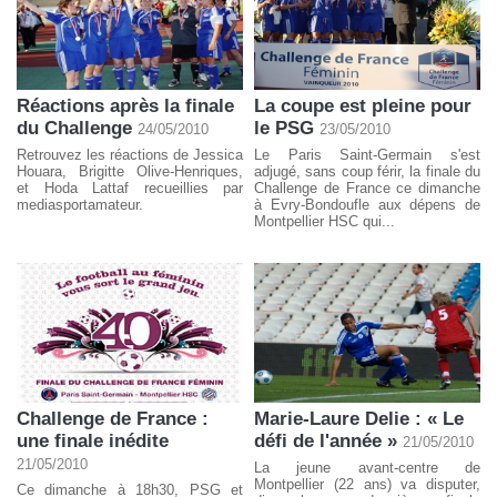
Réactions après la finale
La coupe est pleine pour
du Challenge
le PSG
24/05/2010
23/05/2010
Retrouvez les réactions de Jessica
Le Paris Saint-Germain s'est
Houara, Brigitte Olive-Henriques,
adjugé, sans coup férir, la finale du
et Hoda Lattaf recueillies par
Challenge de France ce dimanche
mediasportamateur.
à Evry-Bondoufle aux dépens de
Montpellier HSC qui...
Challenge de France :
Marie-Laure Delie : « Le
une finale inédite
défi de l'année »
21/05/2010
21/05/2010
La jeune avant-centre de
Montpellier (22 ans) va disputer,
Ce dimanche à 18h30, PSG et