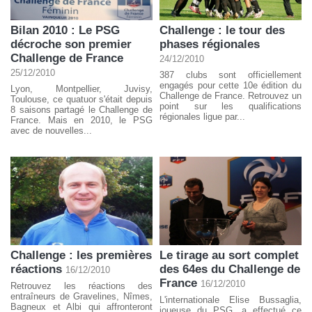
Bilan 2010 : Le PSG
Challenge : le tour des
décroche son premier
phases régionales
Challenge de France
24/12/2010
25/12/2010
387 clubs sont officiellement
engagés pour cette 10e édition du
Lyon, Montpellier, Juvisy,
Challenge de France. Retrouvez un
Toulouse, ce quatuor s'était depuis
point sur les qualifications
8 saisons partagé le Challenge de
régionales ligue par...
France. Mais en 2010, le PSG
avec de nouvelles...
Challenge : les premières
Le tirage au sort complet
réactions
des 64es du Challenge de
16/12/2010
France
16/12/2010
Retrouvez les réactions des
entraîneurs de Gravelines, Nîmes,
L'internationale Elise Bussaglia,
Bagneux et Albi qui affronteront
joueuse du PSG, a effectué ce