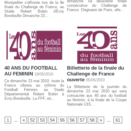
dimanche sa deuxième finale
Montpellier s'affronte lors de la 9e
consécutive du Challenge de
finale du Challenge de France, au
France. Originaire de Paris, elle...
Stade Robert Bobin d'Evry
Bondoufle Dimanche 23...
40 ANS DU FOOTBALL
Billetterie de la finale du
AU FEMININ
Challenge de France
19/05/2010
ouverte
05/05/2010
Ce dimanche 23 mai 2010, toute la
France vibrera au rythme du
La Billetterie de la journée du
Football Féminin au Stade
dimanche 23 mai 2010 qui sera
Départemental Robert Bobin à
consacrée aux 40 ans du football
Evry-Bondoufle. La FFF, en...
au féminin, à la finale de la Coupe
Nationale U15...
1
...
«
52
53
54
55
56
57
58
»
...
61